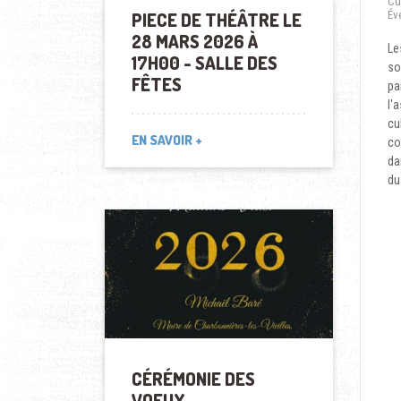
Cu
Év
PIECE DE THÉÂTRE LE
28 MARS 2026 À
Le
17H00 - SALLE DES
so
FÊTES
pa
l'
cu
EN SAVOIR +
c
da
du
CÉRÉMONIE DES
VOEUX