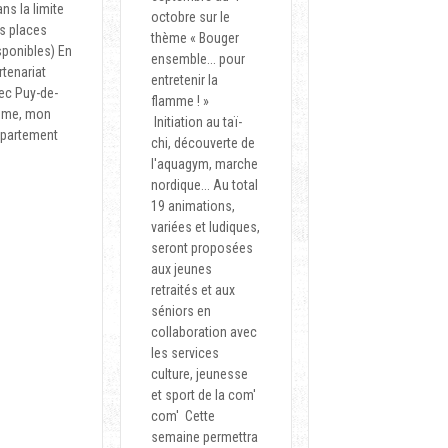
ans la limite
octobre sur le
s places
thème « Bouger
sponibles) En
ensemble... pour
rtenariat
entretenir la
ec Puy-de-
flamme ! »
me, mon
Initiation au taï-
partement
chi, découverte de
l'aquagym, marche
nordique... Au total
19 animations,
variées et ludiques,
seront proposées
aux jeunes
retraités et aux
séniors en
collaboration avec
les services
culture, jeunesse
et sport de la com'
com' Cette
semaine permettra