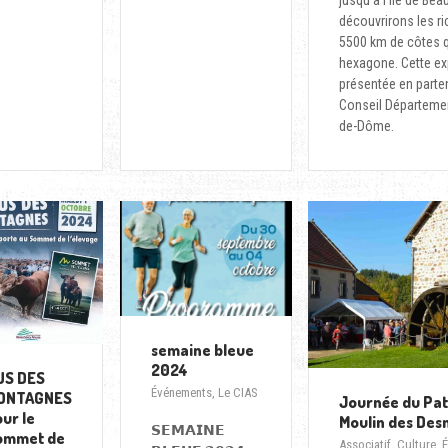
jusqu'à l'Ile de Be
découvrirons les r
5500 km de côtes q
hexagone. Cette ex
présentée en parten
Conseil Départemen
de-Dôme.
semaine bleue
2024
US DES
Événements
,
Le CIAS
ONTAGNES
Journée du Pat
ur le
Moulin des Des
𝗦𝗘𝗠𝗔𝗜𝗡𝗘
ommet de
Associatif
,
Culture
,