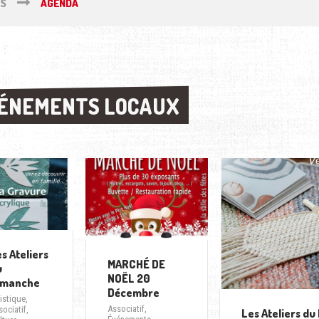
ÉS
AGENDA
ÉNEMENTS LOCAUX
ÉNEMENTS LOCAUX
s Ateliers
MARCHÉ DE
u
NOËL 20
imanche
Décembre
tistique
,
Associatif
,
sociatif
,
Les Ateliers d