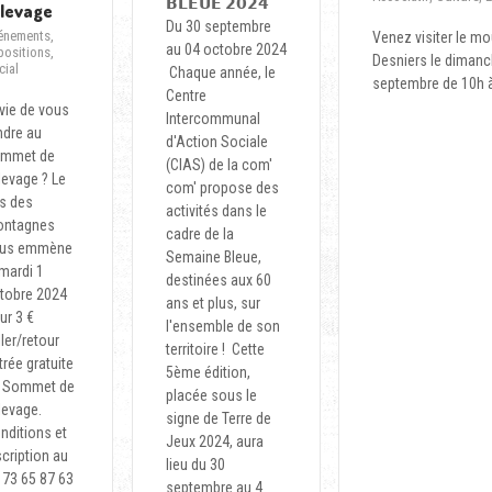
𝗕𝗟𝗘𝗨𝗘 𝟮𝟬𝟮𝟰
élevage
Du 30 septembre
énements
,
Venez visiter le mo
au 04 octobre 2024
positions
,
Desniers le dimanc
cial
Chaque année, le
septembre de 10h 
Centre
vie de vous
Intercommunal
ndre au
d'Action Sociale
mmet de
(CIAS) de la com'
élevage ? Le
com' propose des
s des
activités dans le
ntagnes
cadre de la
us emmène
Semaine Bleue,
 mardi 1
destinées aux 60
tobre 2024
ans et plus, sur
ur 3 €
l'ensemble de son
ller/retour
territoire ! Cette
trée gratuite
5ème édition,
 Sommet de
placée sous le
élevage.
signe de Terre de
nditions et
Jeux 2024, aura
scription au
lieu du 30
 73 65 87 63
septembre au 4