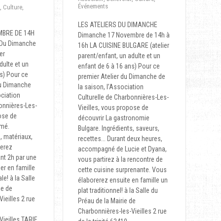
Événements
,
Culture
,
LES ATELIERS DU DIMANCHE
MBRE DE 14H
Dimanche 17 Novembre de 14h à
s Du Dimanche
16h LA CUISINE BULGARE (atelier
er
parent/enfant, un adulte et un
dulte et un
enfant de 6 à 16 ans) Pour ce
s) Pour ce
premier Atelier du Dimanche de
du Dimanche
la saison, l’Association
ociation
Culturelle de Charbonnières-Les-
bonnières-Les-
Vieilles, vous propose de
ose de
découvrir La gastronomie
amé.
Bulgare. Ingrédients, saveurs,
 matériaux,
recettes... Durant deux heures,
serez
accompagné de Lucie et Dyana,
t 2h par une
vous partirez à la rencontre de
ser en famille
cette cuisine surprenante. Vous
le! à la Salle
élaborerez ensuite en famille un
ie de
plat traditionnel! à la Salle du
ieilles 2 rue
Préau de la Mairie de
Charbonnières-les-Vieilles 2 rue
Vieilles TARIF