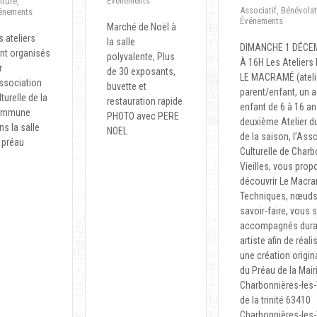
Événements
lture
,
Associatif
,
Bénévolat
énements
Événements
Marché de Noël à
s ateliers
la salle
DIMANCHE 1 DÉCE
nt organisés
polyvalente, Plus
À 16H Les Atelier
r
de 30 exposants,
LE MACRAMÉ (ateli
association
buvette et
parent/enfant, un a
lturelle de la
restauration rapide
enfant de 6 à 16 an
ommune
PHOTO avec PERE
deuxième Atelier 
ns la salle
NOEL
de la saison, l’Ass
 préau
Culturelle de Char
Vieilles, vous prop
découvrir Le Macr
Techniques, nœuds,
savoir-faire, vous 
accompagnés duran
artiste afin de réali
une création origina
du Préau de la Mair
Charbonnières-les-V
de la trinité 63410
Charbonnières-les-