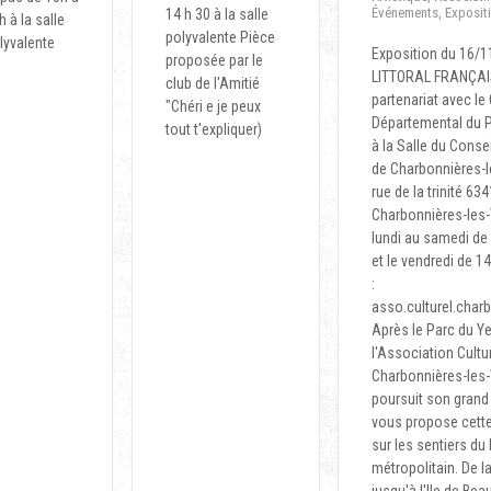
Événements
,
Exposit
14 h 30 à la salle
h à la salle
polyvalente Pièce
lyvalente
Exposition du 16/1
proposée par le
LITTORAL FRANÇAI
club de l'Amitié
partenariat avec le
"Chéri e je peux
Départemental du
tout t'expliquer)
à la Salle du Consei
de Charbonnières-le
rue de la trinité 63
Charbonnières-les-V
lundi au samedi de
et le vendredi de 1
:
asso.culturel.cha
Après le Parc du Y
l'Association Cultu
Charbonnières-les-V
poursuit son grand
vous propose cette 
sur les sentiers du l
métropolitain. De l