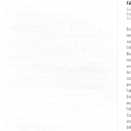
l’
Év
Ex
So
En
re
so
l’
Bu
mo
vo
le
oc
po
l’a
En
au
l’
Co
in
04