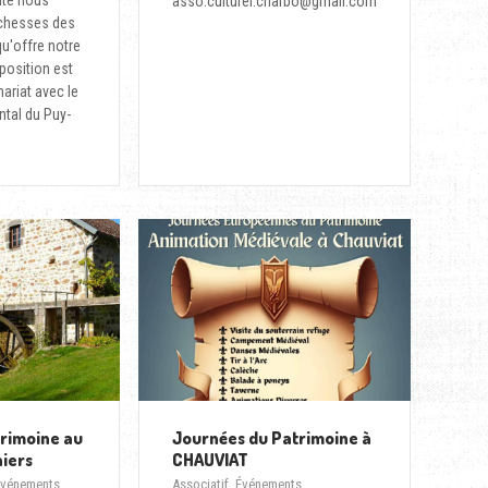
auté nous
asso.culturel.charbo@gmail.com
ichesses des
u'offre notre
position est
ariat avec le
tal du Puy-
rimoine au
Journées du Patrimoine à
niers
CHAUVIAT
Événements
Associatif
,
Événements