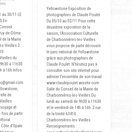
ions
Yellowstone Exposition de
1 au 30/11 LE
photographies de Claude Poulet
S En
Du 05/10 au 02/11 Pour cette
 Conseil
deuxième exposition de la
 Puy-de-Dôme
saison, l'Association Culturelle
l de la Mairie
de Charbonnières-les-Vieilles
s-Vieilles 2
vous propose de partir découvrir
410
le parc national de Yellowstone
ieilles du
grâce aux photographies de
 9h30 à 11h30
Claude Poulet. N'hésitez pas à
4h à 16h Infos
consulter son site internet pour
admirer l'ensemble de son travail
rbo@gmail.com
www.claudepoulet.wixsite.com
ellowstone,
Salle du Conseil de la Mairie de
relle de
Charbonnières-les-Vieilles Du
ieilles
lundi au samedi de 9h30 à 11h30
 voyage et
et le vendredi de 14h à 16h. 2 rue
fois de partir
de la trinité 63410
ittoral
Charbonnières-les-Vieilles
a Côte d'Opale
Renseignements :