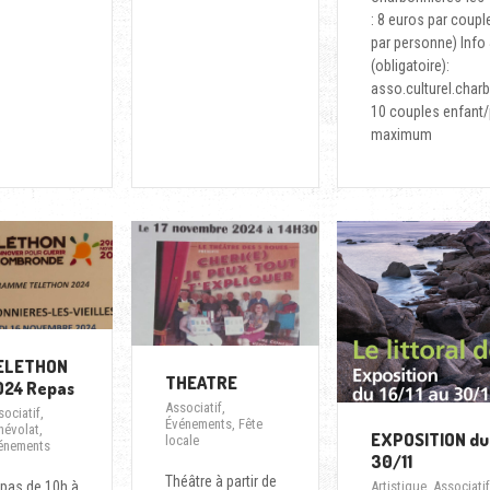
: 8 euros par coupl
par personne) Info 
(obligatoire):
asso.culturel.cha
10 couples enfant/
maximum
ELETHON
THEATRE
024 Repas
Associatif
,
sociatif
,
Événements
,
Fête
névolat
,
EXPOSITION du 
locale
énements
30/11
Théâtre à partir de
pas de 10h à
Artistique
,
Associatif