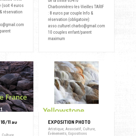
de la trinité 63410
e (soit 4 euros
Charbonnières-les-Vieilles TARIF
& réservation
: 8 euros par couple Info &
réservation (obligatoire):
rbo@gmail.com
asso.culturel.charbo@gmail.com
parent
10 couples enfant/parent
maximum
16/11 au
EXPOSITION PHOTO
Artistique
,
Associatif
,
Culture
,
Événements
,
Expositions
,
Culture
,