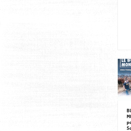
B
M
po
S