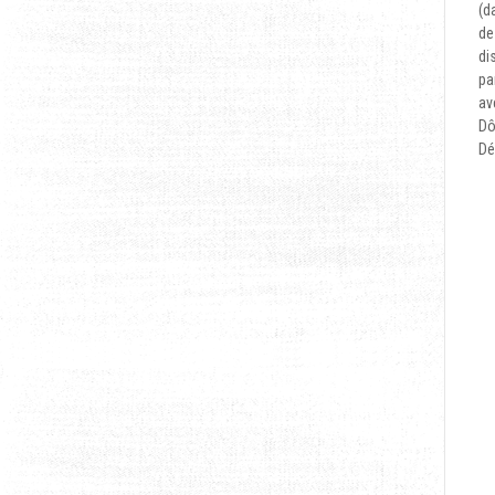
(d
de
di
pa
av
Dô
Dé