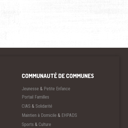
COMMUNAUTÉ DE COMMUNES
Jeunesse
&
Petite Enfance
Portail Familles
CIAS
&
Solidarité
Maintien à Domicile
&
EHPADS
Sports
&
Culture