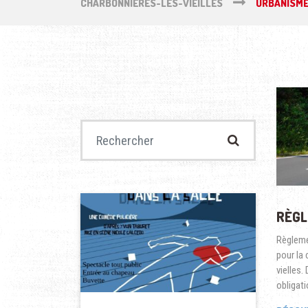
CHARBONNIÈRES-LES-VIEILLES
URBANISM
Recherche pour :
RÈGL
Règleme
pour la
vielles.
obligat