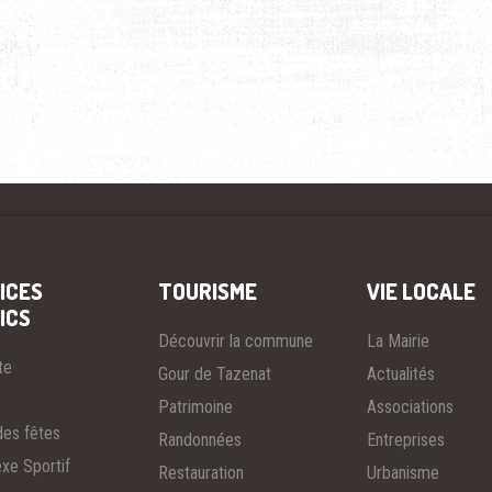
ICES
TOURISME
VIE LOCALE
ICS
Découvrir la commune
La Mairie
te
Gour de Tazenat
Actualités
Patrimoine
Associations
des fêtes
Randonnées
Entreprises
xe Sportif
Restauration
Urbanisme