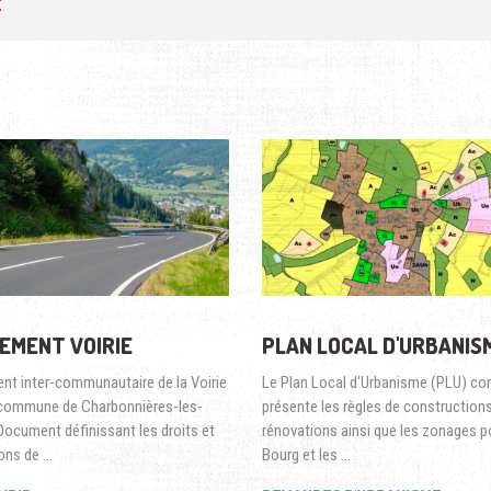
E
EMENT VOIRIE
PLAN LOCAL D'URBANIS
nt inter-communautaire de la Voirie
Le Plan Local d'Urbanisme (PLU) c
 commune de Charbonnières-les-
présente les règles de constructions
 Document définissant les droits et
rénovations ainsi que les zonages po
ions de …
Bourg et les …