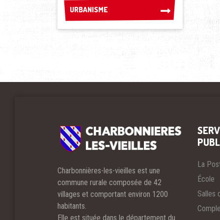
URBANISME
URBANISME
SERV
PUBL
La Pos
Charbonnières-les-vieilles est une
École
commune rurale composée de 42
Salles 
villages et comportant environ 1200
habitants.
Comple
Elle est située dans le département du