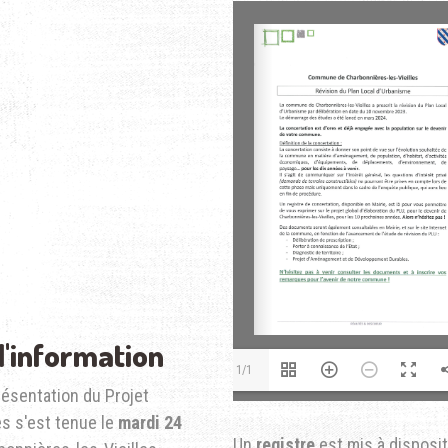
d'information
1/1
résentation du Projet
 s'est tenue le
mardi 24
Un
registre
est mis à disposi