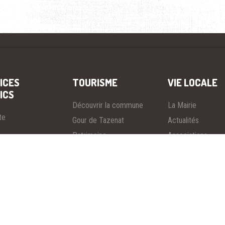
ICES
TOURISME
VIE LOCALE
ICS
Découvrir la commune
La Mairie
te
Gour de Tazenat
Actualités
Patrimoine
Associations
des fêtes
Randonnées
Entreprises
xe Sportif
Restauration
Urbanisme
ère
Hébergements
Urgences
Officie de Tourisme
Contacter la Mairi
 Services