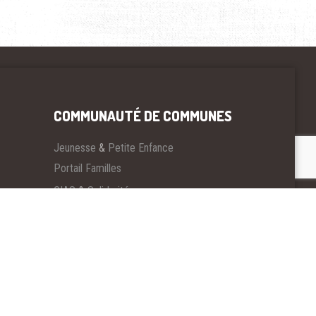
COMMUNAUTÉ DE COMMUNES
Jeunesse
&
Petite Enfance
Portail Familles
CIAS
&
Solidarité
Maintien à Domicile
&
EHPADS
Sports
&
Culture
Développement Économique
e