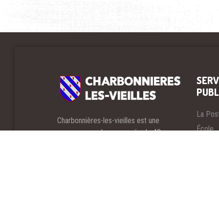
SERV
PUBL
La Pos
Charbonnières-les-vieilles est une
École
commune rurale composée de 42
Salles 
villages et comportant environ 1200
habitants.
Comple
Elle est située dans le département du
Cimeti
Puy-de-Dôme, au nord de la Chaine des
SBA
Puys dans la région Auvergne-Rhône-
France
Alpes en France.