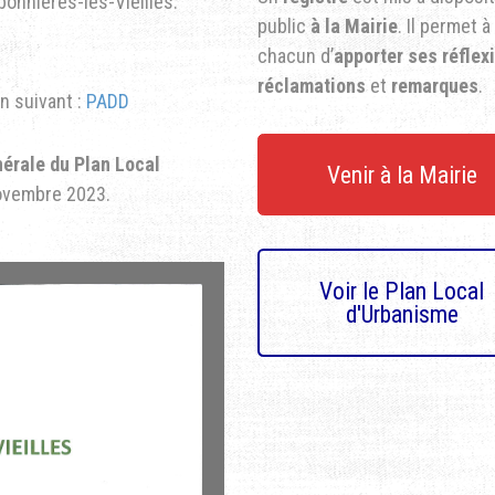
bonnières-les-Vieilles.
public
à la Mairie
. Il permet à
chacun d’
apporter ses réflex
réclamations
et
remarques
.
en suivant :
PADD
nérale du Plan Local
Venir à la Mairie
novembre 2023.
Voir le Plan Local
d'Urbanisme