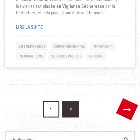
les-vieilles est
placée en Vigilance Sécheresse
par la
Préfecture ; et cela jusqu'à une date indéterminée.
LIRE LA SUITE
ENTREPRENDRE
GOUVERNEMENTAL
IMPORTANT
INFORMATIONS
SERVICES PUBLICS
URGENT
Pagination des publications
1
2
Recherche pour :