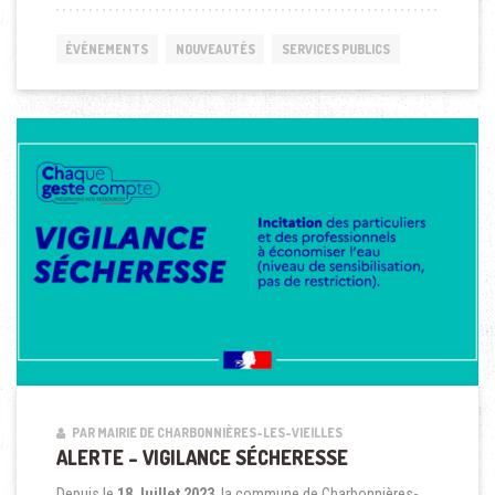
ÉVÉNEMENTS
NOUVEAUTÉS
SERVICES PUBLICS
PAR MAIRIE DE CHARBONNIÈRES-LES-VIEILLES
ALERTE – VIGILANCE SÉCHERESSE
Depuis le
18 Juillet 2023
, la commune de Charbonnières-