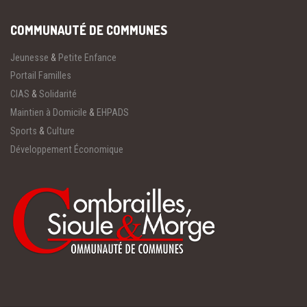
COMMUNAUTÉ DE COMMUNES
Jeunesse
&
Petite Enfance
Portail Familles
CIAS
&
Solidarité
Maintien à Domicile
&
EHPADS
Sports
&
Culture
Développement Économique