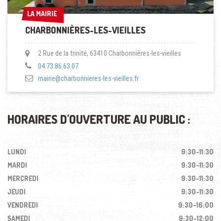
LA MAIRIE
LA MAIRIE
CHARBONNIÈRES-LES-VIEILLES
2 Rue de la trinité, 63410 Charbonnières-les-vieilles
04.73.86.63.07
mairie@charbonnieres-les-vieilles.fr
HORAIRES D'OUVERTURE AU PUBLIC :
LUNDI
9:30-11:30
MARDI
9:30-11:30
MERCREDI
9:30-11:30
JEUDI
9:30-11:30
VENDREDI
9:30-16:00
SAMEDI
9:30-12:00