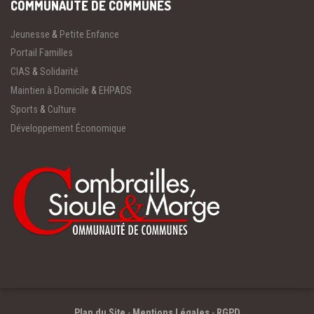
COMMUNAUTÉ DE COMMUNES
Jeunesse
&
Petite Enfance
Portail Familles
CIAS
&
Solidarité
Maintien à Domicile
&
EHPADS
Sports
&
Culture
Développement Économique
Plan du Site
-
Mentions Légales
-
RGPD