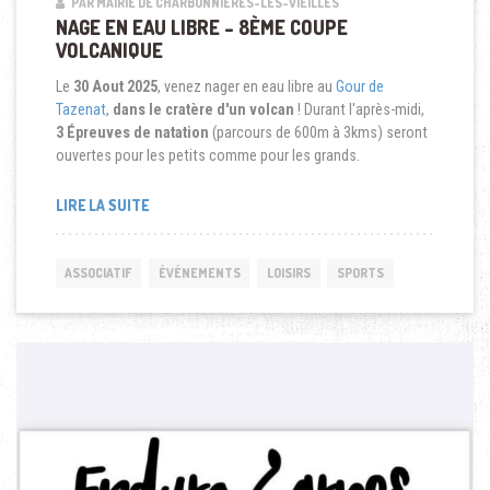
PAR MAIRIE DE CHARBONNIÈRES-LES-VIEILLES
NAGE EN EAU LIBRE – 8ÈME COUPE
VOLCANIQUE
Le
30 Aout 2025
, venez nager en eau libre au
Gour de
Tazenat
,
dans le cratère d'un volcan
! Durant l'après-midi,
3 Épreuves de natation
(parcours de 600m à 3kms) seront
ouvertes pour les petits comme pour les grands.
LIRE LA SUITE
ASSOCIATIF
ÉVÉNEMENTS
LOISIRS
SPORTS