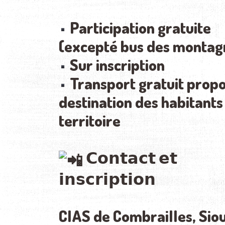
Participation gratuite
(excepté bus des montag
Sur inscription
Transport gratuit propo
destination des habitants
territoire
𝗖𝗼𝗻𝘁𝗮𝗰𝘁 𝗲𝘁
𝗶𝗻𝘀𝗰𝗿𝗶𝗽𝘁𝗶𝗼𝗻
CIAS de Combrailles, Siou