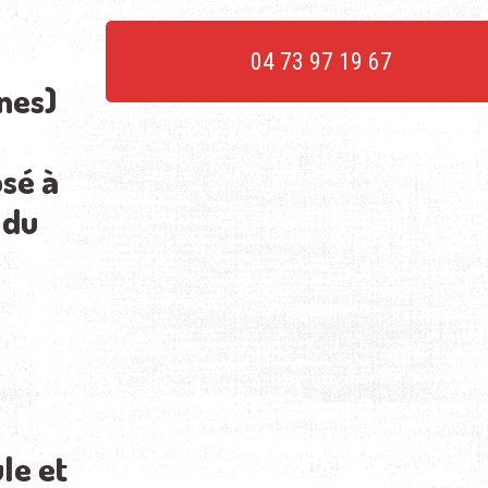
04 73 97 19 67
nes)
sé à
 du
le et