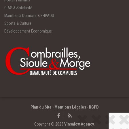
Portail Familles
CIAS
&
Solidarité
Maintien à Domicile
&
EHPADS
Sports
&
Culture
Développement Économique
Plan du Site
-
Mentions Légales
-
RGPD
Copyright © 2023
Vinsalow Agency
.