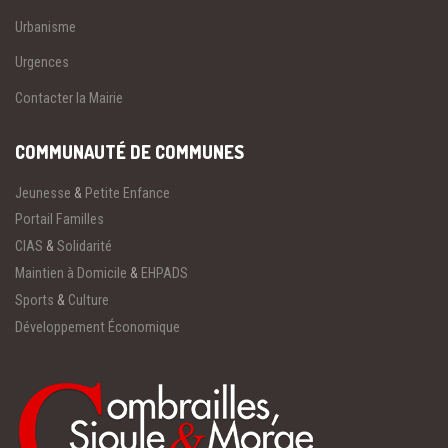
Urbanisme
Urgences
Contacter la Mairie
COMMUNAUTÉ DE COMMUNES
Jeunesse
&
Petite Enfance
Portail Familles
CIAS
&
Solidarité
Maintien à Domicile
&
EHPADS
Sports
&
Culture
Développement Économique