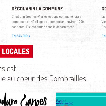
DÉCOUVRIR LA COMMUNE
G
Charbonnières-les-Vieilles est une commune rurale
Lie
composée de 42 villages et comportant environ 1200
Vie
habitants. Elle est située dans le département …
Cha
EN SAVOIR +
EN
 LOCALES
 LOCALES
es est
au coeur des Combrailles.