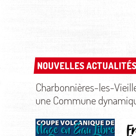
NOUVELLES ACTUALITÉS
NOUVELLES ACTUALITÉS
Charbonnières-les-Vieill
une Commune dynamique 