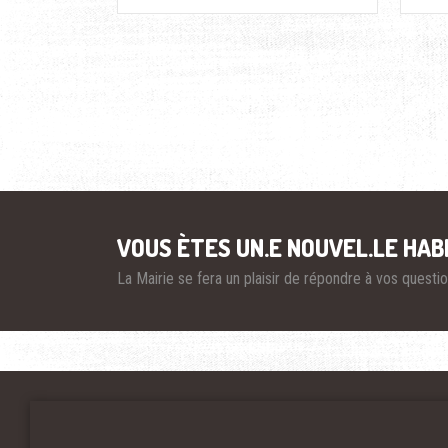
Pagination
VOUS ÈTES UN.E NOUVEL.LE HAB
La Mairie se fera un plaisir de répondre à vos quest