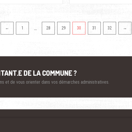
…
←
1
28
29
30
31
32
→
ITANT.E DE LA COMMUNE ?
ions et de vous orienter dans vos démarches administratives.