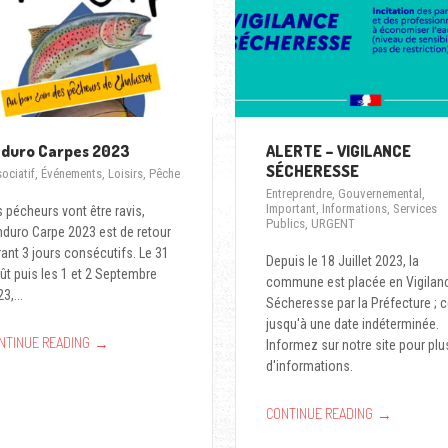
duro Carpes 2023
ALERTE – VIGILANCE
SÉCHERESSE
ociatif
,
Événements
,
Loisirs
,
Pêche
Entreprendre
,
Gouvernemental
,
Important
,
Informations
,
Services
 pécheurs vont être ravis,
Publics
,
URGENT
Enduro Carpe 2023 est de retour
ant 3 jours consécutifs. Le 31
Depuis le 18 Juillet 2023, la
ût puis les 1 et 2 Septembre
commune est placée en Vigilan
3,...
Sécheresse par la Préfecture ; c
jusqu'à une date indéterminée.
→
NTINUE READING
Informez sur notre site pour plu
d'informations.
→
CONTINUE READING