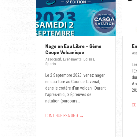
Nage en Eau Libre – 6ème
En
Coupe Volcanique
Ass
Associatif
,
Événements
,
Loisirs
,
Sports
Les
l'
Le 2 Septembre 2023, venez nager
dur
en eau libre au Gour de Tazenat,
Ao
dans le cratère d'un volcan ! Durant
202
l'après-midi, 3 Épreuves de
natation (parcours...
CO
→
CONTINUE READING