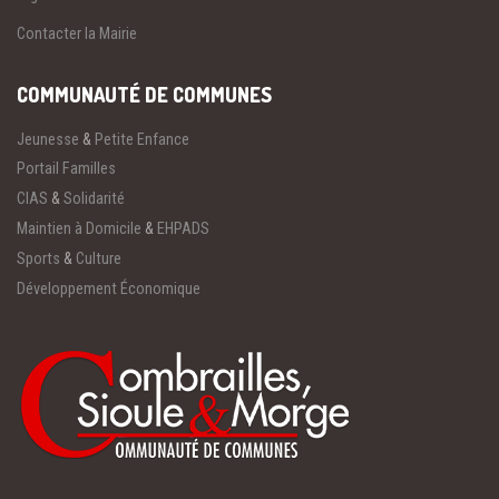
Contacter la Mairie
COMMUNAUTÉ DE COMMUNES
Jeunesse
&
Petite Enfance
Portail Familles
CIAS
&
Solidarité
Maintien à Domicile
&
EHPADS
Sports
&
Culture
Développement Économique