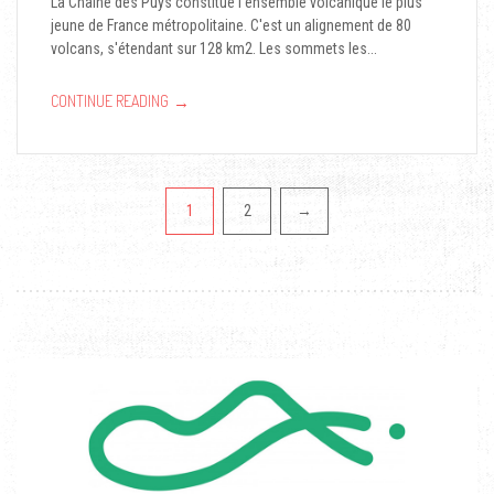
La Chaîne des Puys constitue l’ensemble volcanique le plus
jeune de France métropolitaine. C'est un alignement de 80
volcans, s'étendant sur 128 km2. Les sommets les...
→
CONTINUE READING
Pagination
1
2
→