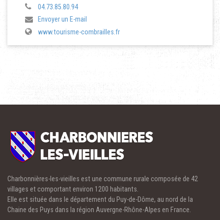
04.73.85.80.94
Envoyer un E-mail
www.tourisme-combrailles.fr
Charbonnières-les-vieilles est une commune rurale composée de 42
villages et comportant environ 1200 habitants.
Elle est située dans le département du Puy-de-Dôme, au nord de la
Chaine des Puys dans la région Auvergne-Rhône-Alpes en France.