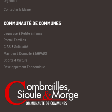
Urgences
Contacter la Mairie
COMMUNAUTÉ DE COMMUNES
Jeunesse
&
Petite Enfance
Portail Familles
CIAS
&
Solidarité
Maintien à Domicile
&
EHPADS
Sports
&
Culture
Développement Économique