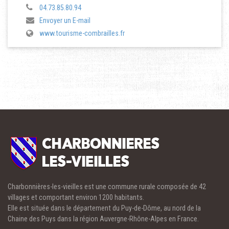
04.73.85.80.94
Envoyer un E-mail
www.tourisme-combrailles.fr
Charbonnières-les-vieilles est une commune rurale composée de 42
villages et comportant environ 1200 habitants.
Elle est située dans le département du Puy-de-Dôme, au nord de la
Chaine des Puys dans la région Auvergne-Rhône-Alpes en France.