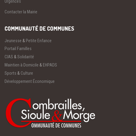
Urgences
Contacter la Mairie
COMMUNAUTÉ DE COMMUNES
Jeunesse
&
Petite Enfance
Portail Familles
CIAS
&
Solidarité
Maintien à Domicile
&
EHPADS
Sports
&
Culture
Développement Économique