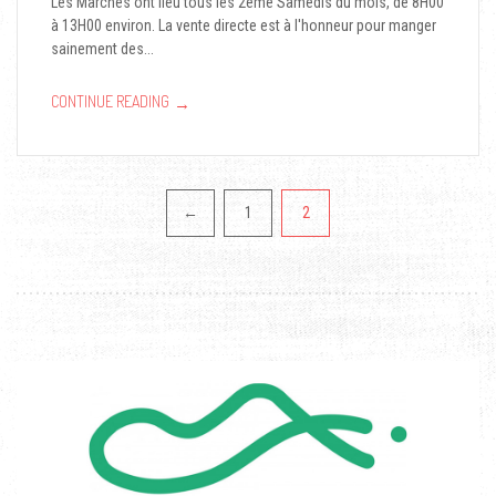
Les Marchés ont lieu tous les 2ème Samedis du mois, de 8H00
à 13H00 environ. La vente directe est à l'honneur pour manger
sainement des...
→
CONTINUE READING
Pagination
←
1
2