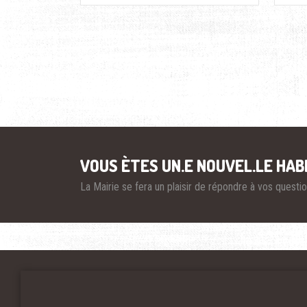
Pagination
VOUS ÈTES UN.E NOUVEL.LE HAB
La Mairie se fera un plaisir de répondre à vos quest