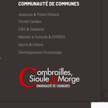
COMMUNAUTÉ DE COMMUNES
Jeunesse
&
Petite Enfance
Portail Familles
CIAS
&
Solidarité
Maintien à Domicile
&
EHPADS
Sports
&
Culture
Développement Économique
e