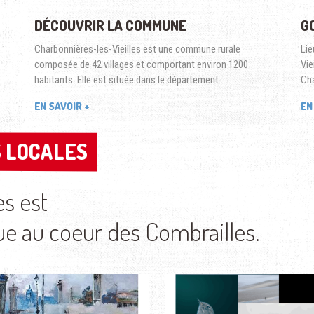
DÉCOUVRIR LA COMMUNE
G
Charbonnières-les-Vieilles est une commune rurale
Lie
composée de 42 villages et comportant environ 1200
Vie
habitants. Elle est située dans le département …
Cha
EN SAVOIR +
EN
 LOCALES
 LOCALES
es est
au coeur des Combrailles.