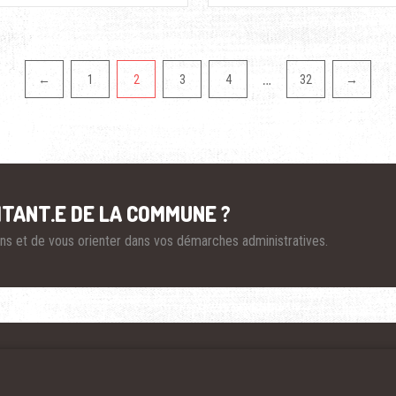
…
←
1
2
3
4
32
→
ITANT.E DE LA COMMUNE ?
ions et de vous orienter dans vos démarches administratives.