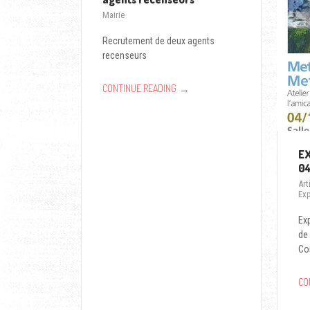
Mairie
Recrutement de deux agents
recenseurs
→
CONTINUE READING
EX
04
Art
Exp
Ex
de 
Co
CO