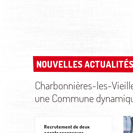
NOUVELLES ACTUALITÉS
NOUVELLES ACTUALITÉS
Charbonnières-les-Vieill
une Commune dynamique 
Recrutement de deux
agents recenseurs