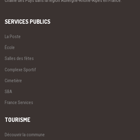
Chaine des Puys dans la région Auvergne-Rhône-Alpes en France.
SERVICES PUBLICS
La Poste
École
Salles des fêtes
Complexe Sportif
Cimetière
SBA
France Services
TOURISME
Découvrir la commune