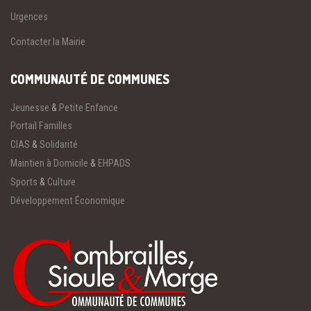
Urgences
Contacter la Mairie
COMMUNAUTÉ DE COMMUNES
Jeunesse
&
Petite Enfance
Portail Familles
CIAS
&
Solidarité
Maintien à Domicile
&
EHPADS
Sports
&
Culture
Développement Économique