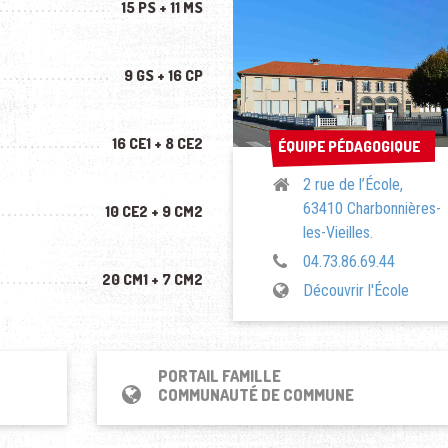
15 PS + 11 MS
9 GS + 16 CP
16 CE1 + 8 CE2
ÉQUIPE PÉDAGOGIQUE
ÉQUIPE PÉDAGOGIQUE
2 rue de l’École,
63410 Charbonnières-
10 CE2 + 9 CM2
les-Vieilles
.
04.73.86.69.44
20 CM1 + 7 CM2
Découvrir l'École
PORTAIL FAMILLE
COMMUNAUTÉ DE COMMUNE