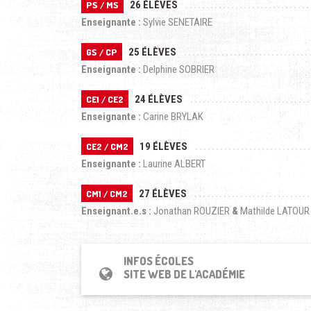
26 ÉLÈVES
PS / MS
Enseignante :
Sylvie SENETAIRE
25 ÉLÈVES
GS / CP
Enseignante :
Delphine SOBRIER
24 ÉLÈVES
CE1 / CE2
Enseignante :
Carine BRYLAK
19 ÉLÈVES
CE2 / CM2
Enseignante :
Laurine ALBERT
27 ÉLÈVES
CM1 / CM2
Enseignant.e.s :
Jonathan ROUZIER
&
Mathilde LATOUR
INFOS ÉCOLES
SITE WEB DE L'ACADÉMIE