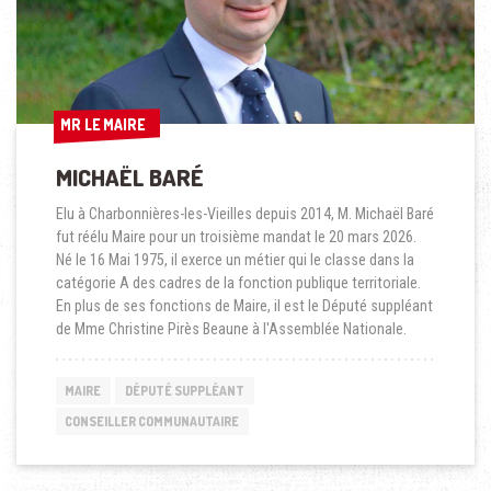
MR LE MAIRE
MR LE MAIRE
MICHAËL BARÉ
Elu à Charbonnières-les-Vieilles depuis 2014, M. Michaël Baré
fut réélu Maire pour un troisième mandat le 20 mars 2026.
Né le 16 Mai 1975, il exerce un métier qui le classe dans la
catégorie A des cadres de la fonction publique territoriale.
En plus de ses fonctions de Maire, il est le Député suppléant
de Mme Christine Pirès Beaune à l'Assemblée Nationale.
MAIRE
DÉPUTÉ SUPPLÉANT
CONSEILLER COMMUNAUTAIRE