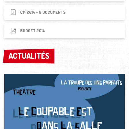
CM 2014 - 8 DOCUMENTS
BUDGET 2014
ACTUALITÉS
ACTUALITÉS