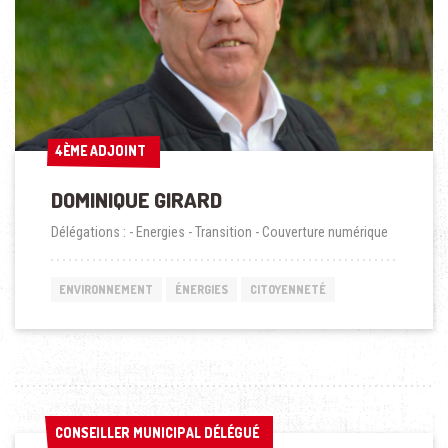
4ÈME ADJOINT
4ÈME ADJOINT
DOMINIQUE GIRARD
Délégations : - Energies - Transition - Couverture numérique
ENVIRONNEMENT
ÉNERGIES
CITOYENNETÉ
CONSEILLER MUNICIPAL DÉLÉGUÉ
CONSEILLER MUNICIPAL DÉLÉGUÉ