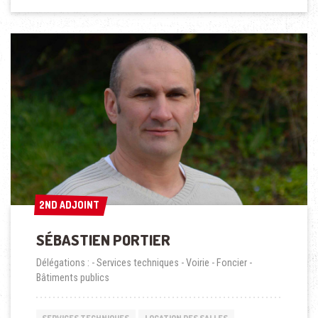
2ND ADJOINT
2ND ADJOINT
SÉBASTIEN PORTIER
Délégations : - Services techniques - Voirie - Foncier -
Bâtiments publics