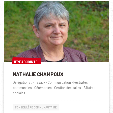
1ÈRE ADJOINTE
1ÈRE ADJOINTE
NATHALIE CHAMPOUX
Délégations : - Travaux - Communication - Festivités
communales - Cérémonies - Gestion des salles - Affaires
sociales
CONSEILLÈRE COMMUNAUTAIRE