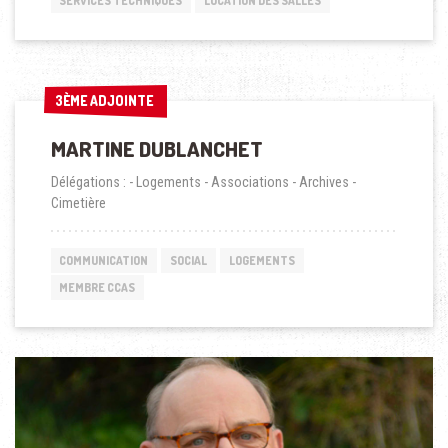
SERVICES TECHNIQUES
LOCATION DES SALLES
3ÈME ADJOINTE
3ÈME ADJOINTE
MARTINE DUBLANCHET
Délégations : - Logements - Associations - Archives -
Cimetière
COMMUNICATION
SOCIAL
LOGEMENTS
MEMBRE CCAS