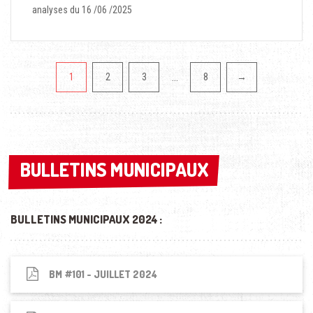
analyses du 16 /06 /2025
Pagination
…
1
2
3
8
→
BULLETINS MUNICIPAUX
BULLETINS MUNICIPAUX
BULLETINS MUNICIPAUX 2024 :
BM #101 - JUILLET 2024