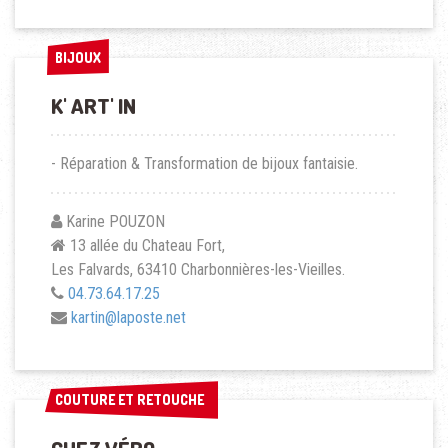
BIJOUX
BIJOUX
K' ART' IN
- Réparation & Transformation de bijoux fantaisie.
Karine POUZON
13 allée du Chateau Fort,
Les Falvards, 63410 Charbonnières-les-Vieilles.
04.73.64.17.25
kartin@laposte.net
COUTURE ET RETOUCHE
COUTURE ET RETOUCHE