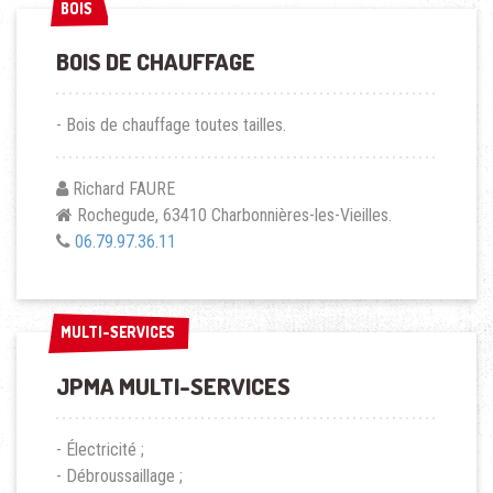
BOIS
BOIS
BOIS DE CHAUFFAGE
- Bois de chauffage toutes tailles.
Richard FAURE
Rochegude, 63410 Charbonnières-les-Vieilles.
06.79.97.36.11
MULTI-SERVICES
MULTI-SERVICES
JPMA MULTI-SERVICES
- Électricité ;
- Débroussaillage ;