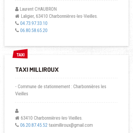
Laurent CHAUBRON
Laligier, 63410 Charbonnières-les-Vieilles.
04.73.97.33.10
06.80.58.65.20
TAXI
TAXI
TAXI MILLIROUX
- Commune de stationnement : Charbonnières les
Vieilles
63410 Charbonnières-les-Vieilles.
06.20.87.45.52
taximilliroux@gmail.com