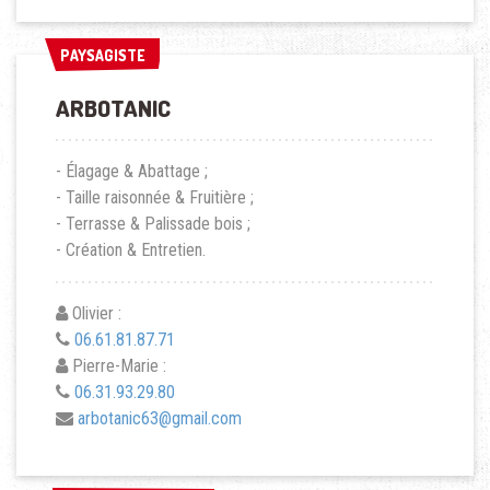
PAYSAGISTE
PAYSAGISTE
ARBOTANIC
- Élagage & Abattage ;
- Taille raisonnée & Fruitière ;
- Terrasse & Palissade bois ;
- Création & Entretien.
Olivier :
06.61.81.87.71
Pierre-Marie :
06.31.93.29.80
arbotanic63@gmail.com