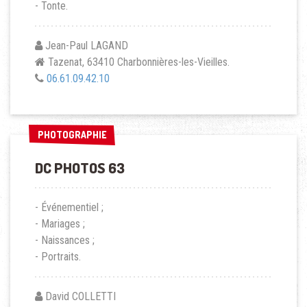
- Tonte.
Jean-Paul LAGAND
Tazenat, 63410 Charbonnières-les-Vieilles.
06.61.09.42.10
PHOTOGRAPHIE
PHOTOGRAPHIE
DC PHOTOS 63
- Événementiel ;
- Mariages ;
- Naissances ;
- Portraits.
David COLLETTI