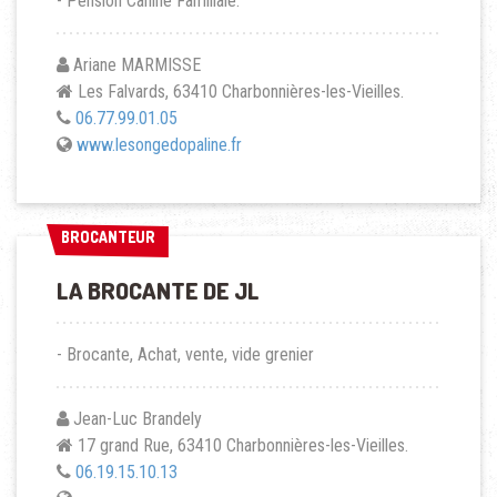
- Pension Canine Familiale.
Ariane MARMISSE
Les Falvards, 63410 Charbonnières-les-Vieilles.
06.77.99.01.05
www.lesongedopaline.fr
BROCANTEUR
BROCANTEUR
LA BROCANTE DE JL
- Brocante, Achat, vente, vide grenier
Jean-Luc Brandely
17 grand Rue, 63410 Charbonnières-les-Vieilles.
06.19.15.10.13