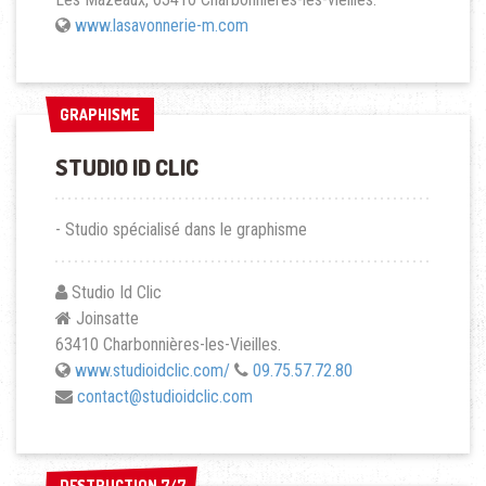
www.lasavonnerie-m.com
GRAPHISME
GRAPHISME
STUDIO ID CLIC
- Studio spécialisé dans le graphisme
Studio Id Clic
Joinsatte
63410 Charbonnières-les-Vieilles.
www.studioidclic.com/
09.75.57.72.80
contact@studioidclic.com
DESTRUCTION 7/7
DESTRUCTION 7/7