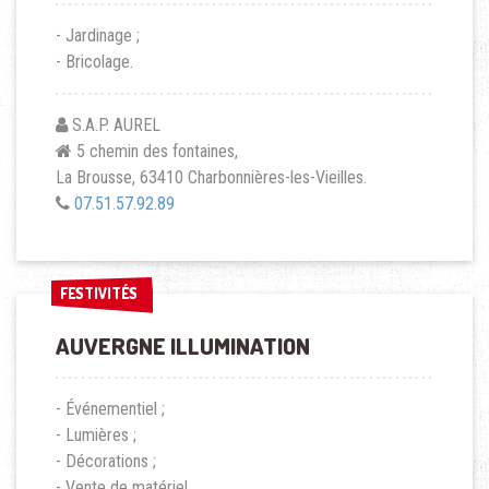
- Jardinage ;
- Bricolage.
S.A.P. AUREL
5 chemin des fontaines,
La Brousse, 63410 Charbonnières-les-Vieilles.
07.51.57.92.89
FESTIVITÉS
FESTIVITÉS
AUVERGNE ILLUMINATION
- Événementiel ;
- Lumières ;
- Décorations ;
- Vente de matériel.