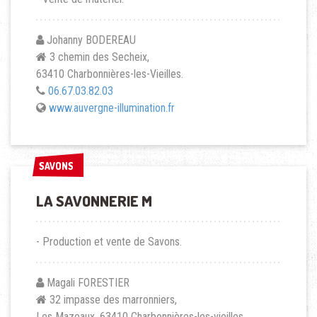
Johanny BODEREAU
3 chemin des Secheix,
63410 Charbonnières-les-Vieilles.
06.67.03.82.03
www.auvergne-illumination.fr
SAVONS
SAVONS
LA SAVONNERIE M
- Production et vente de Savons.
Magali FORESTIER
32 impasse des marronniers,
Les Mazeaux, 63410 Charbonnières-les-vieilles.