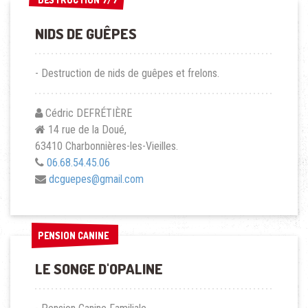
NIDS DE GUÊPES
- Destruction de nids de guêpes et frelons.
Cédric DEFRÉTIÈRE
14 rue de la Doué,
63410 Charbonnières-les-Vieilles.
06.68.54.45.06
dcguepes@gmail.com
PENSION CANINE
PENSION CANINE
LE SONGE D'OPALINE