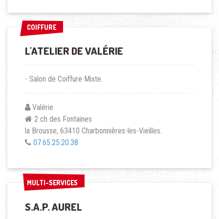
COIFFURE
COIFFURE
L'ATELIER DE VALÉRIE
- Salon de Coiffure Mixte.
Valérie
2 ch des Fontaines
la Brousse, 63410 Charbonnières-les-Vieilles.
07.65.25.20.38
MULTI-SERVICES
MULTI-SERVICES
S.A.P. AUREL