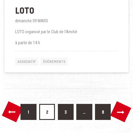
LOTO
dimanche 09 MARS
LOTO organisé par le Club de l'Amitié
à partir de 14 h
ASSOCIATIF
ÉVÉNEMENTS
Pagination des publications
1
2
3
…
8