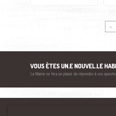
Pagination
←
VOUS ÈTES UN.E NOUVEL.LE HAB
La Mairie se fera un plaisir de répondre à vos quest