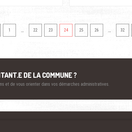
…
…
1
22
23
24
25
26
32
ITANT.E DE LA COMMUNE ?
ions et de vous orienter dans vos démarches administratives.