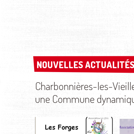
NOUVELLES ACTUALITÉS
NOUVELLES ACTUALITÉS
Charbonnières-les-Vieill
une Commune dynamique 