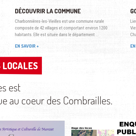
DÉCOUVRIR LA COMMUNE
G
Charbonnières-les-Vieilles est une commune rurale
Lie
composée de 42 villages et comportant environ 1200
Vie
habitants. Elle est située dans le département …
Cha
EN SAVOIR +
EN
 LOCALES
 LOCALES
es est
au coeur des Combrailles.