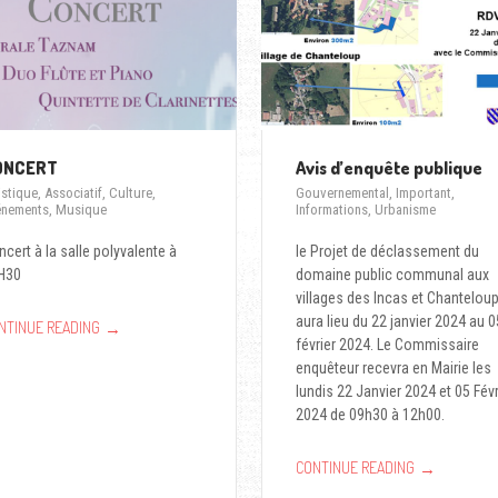
ONCERT
Avis d’enquête publique
istique
,
Associatif
,
Culture
,
Gouvernemental
,
Important
,
énements
,
Musique
Informations
,
Urbanisme
cert à la salle polyvalente à
le Projet de déclassement du
H30
domaine public communal aux
villages des Incas et Chantelou
aura lieu du 22 janvier 2024 au 0
→
NTINUE READING
février 2024. Le Commissaire
enquêteur recevra en Mairie les
lundis 22 Janvier 2024 et 05 Févr
2024 de 09h30 à 12h00.
→
CONTINUE READING