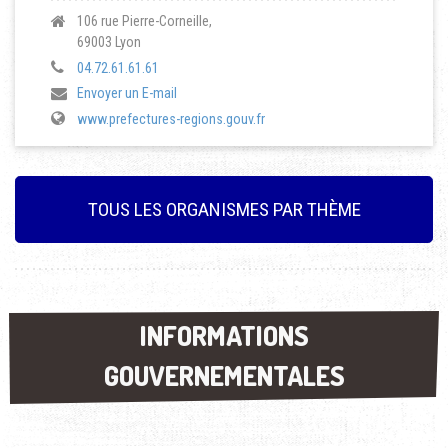
106 rue Pierre-Corneille,
69003 Lyon
04.72.61.61.61
Envoyer un E-mail
www.prefectures-regions.gouv.fr
TOUS LES ORGANISMES PAR THÈME
INFORMATIONS
INFORMATIONS
GOUVERNEMENTALES
GOUVERNEMENTALES