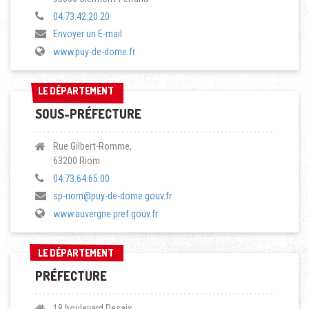
04.73.42.20.20
Envoyer un E-mail
www.puy-de-dome.fr
LE DÉPARTEMENT
LE DÉPARTEMENT
SOUS-PRÉFECTURE
Rue Gilbert-Romme,
63200 Riom
04.73.64.65.00
sp-riom@puy-de-dome.gouv.fr
www.auvergne.pref.gouv.fr
LE DÉPARTEMENT
LE DÉPARTEMENT
PRÉFECTURE
18 boulevard Desaix,