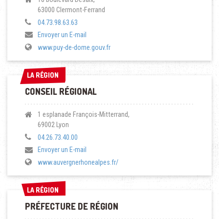
63000 Clermont-Ferrand
04.73.98.63.63
Envoyer un E-mail
www.puy-de-dome.gouv.fr
LA RÉGION
LA RÉGION
CONSEIL RÉGIONAL
1 esplanade François-Mitterrand,
69002 Lyon
04.26.73.40.00
Envoyer un E-mail
www.auvergnerhonealpes.fr/
LA RÉGION
LA RÉGION
PRÉFECTURE DE RÉGION