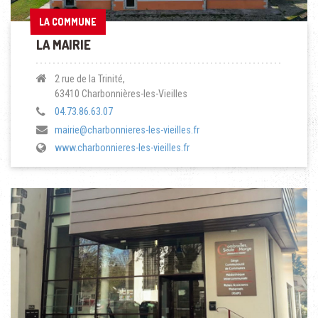
LA COMMUNE
LA COMMUNE
LA MAIRIE
2 rue de la Trinité,
63410 Charbonnières-les-Vieilles
04.73.86.63.07
mairie@charbonnieres-les-vieilles.fr
www.charbonnieres-les-vieilles.fr