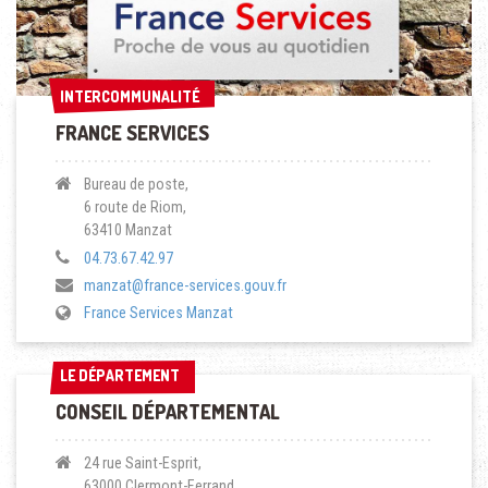
INTERCOMMUNALITÉ
INTERCOMMUNALITÉ
FRANCE SERVICES
Bureau de poste,
6 route de Riom,
63410 Manzat
04.73.67.42.97
manzat@france-services.gouv.fr
France Services Manzat
LE DÉPARTEMENT
LE DÉPARTEMENT
CONSEIL DÉPARTEMENTAL
24 rue Saint-Esprit,
63000 Clermont-Ferrand