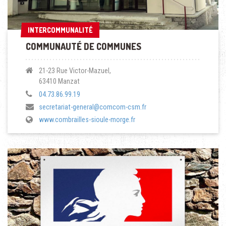
INTERCOMMUNALITÉ
INTERCOMMUNALITÉ
COMMUNAUTÉ DE COMMUNES
21-23 Rue Victor-Mazuel,
63410 Manzat
04.73.86.99.19
secretariat-general@comcom-csm.fr
www.combrailles-sioule-morge.fr