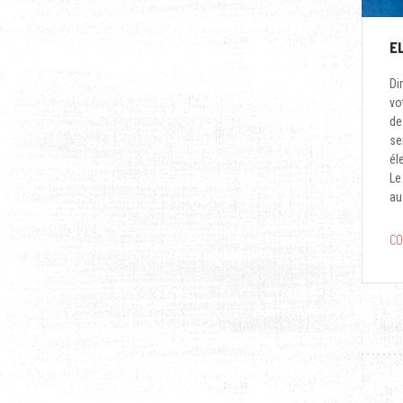
E
Di
vo
de
se
él
Le
au
CO