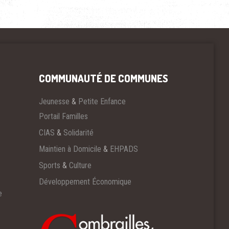
COMMUNAUTÉ DE COMMUNES
Jeunesse
&
Petite Enfance
Portail Familles
CIAS
&
Solidarité
Maintien à Domicile
&
EHPADS
Sports
&
Culture
Développement Économique
e