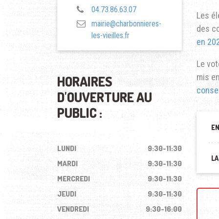
04.73.86.63.07
Les él
mairie@charbonnieres-
des co
les-vieilles.fr
en 20
Le vot
mis en
HORAIRES
conse
D'OUVERTURE AU
PUBLIC :
EN
LUNDI
9:30-11:30
LA
MARDI
9:30-11:30
MERCREDI
9:30-11:30
JEUDI
9:30-11:30
VENDREDI
9:30-16:00