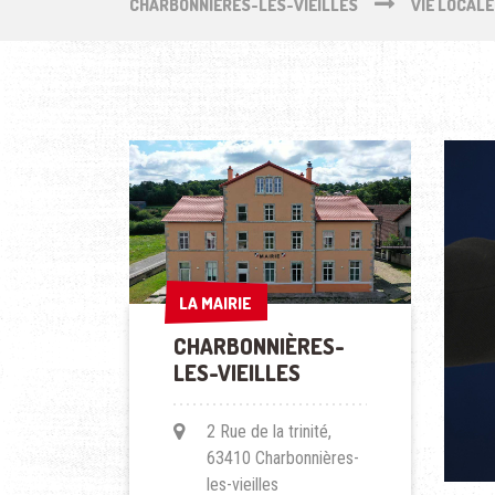
CHARBONNIÈRES-LES-VIEILLES
VIE LOCALE
LA MAIRIE
LA MAIRIE
CHARBONNIÈRES-
LES-VIEILLES
2 Rue de la trinité,
63410 Charbonnières-
les-vieilles