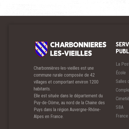
SERV
PUBL
La Pos
Charbonnières-les-vieilles est une
École
commune rurale composée de 42
Salles 
villages et comportant environ 1200
habitants.
Comple
Elle est située dans le département du
Cimeti
Puy-de-Dôme, au nord de la Chaine des
SBA
Puys dans la région Auvergne-Rhône-
France
Alpes en France.