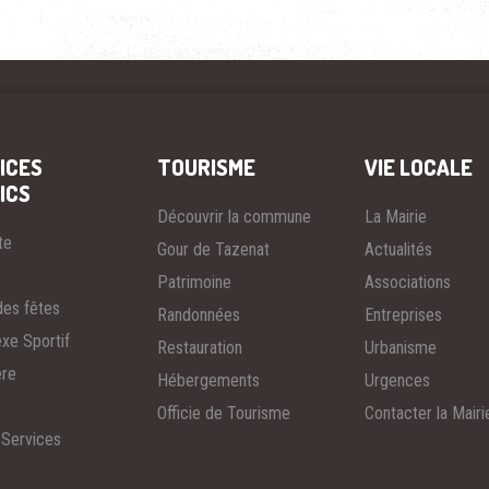
ICES
TOURISME
VIE LOCALE
ICS
Découvrir la commune
La Mairie
te
Gour de Tazenat
Actualités
Patrimoine
Associations
des fêtes
Randonnées
Entreprises
xe Sportif
Restauration
Urbanisme
ère
Hébergements
Urgences
Officie de Tourisme
Contacter la Mairi
 Services