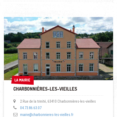
LA MAIRIE
LA MAIRIE
CHARBONNIÈRES-LES-VIEILLES
2 Rue de la trinité, 63410 Charbonnières-les-vieilles
04.73.86.63.07
mairie@charbonnieres-les-vieilles.fr