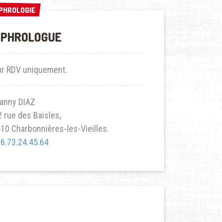
PHROLOGIE
PHROLOGIE
OPHROLOGUE
ur RDV uniquement.
anny DIAZ
 rue des Baisles,
10 Charbonnières-les-Vieilles.
6.73.24.45.64