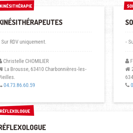
KINÉSITHÉRAPIE
KINÉSITHÉRAPIE
SO
SO
KINÉSITHÉRAPEUTES
S
- Sur RDV uniquement.
- S
Christelle CHOMILIER
F
La Brousse, 63410 Charbonnières-les-
2
Vieilles.
634
04.73.86.60.59
0
RÉFLEXOLOGUE
RÉFLEXOLOGUE
RÉFLEXOLOGUE