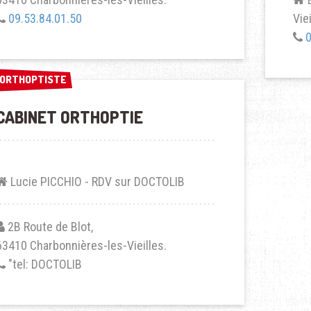
09.53.84.01.50
Viei
0
ORTHOPTISTE
ORTHOPTISTE
CABINET ORTHOPTIE
Lucie PICCHIO - RDV sur DOCTOLIB
2B Route de Blot,
63410 Charbonnières-les-Vieilles.
"tel: DOCTOLIB