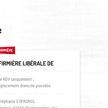
e
FIRMIÈRE
FIRMIÈRE
FIRMIÈRE LIBÉRALE DE
ur RDV uniquement ;
éplacement domicile possible.
téphanie ESPAGNOL
ogros, 63410 Charbonnières-les-