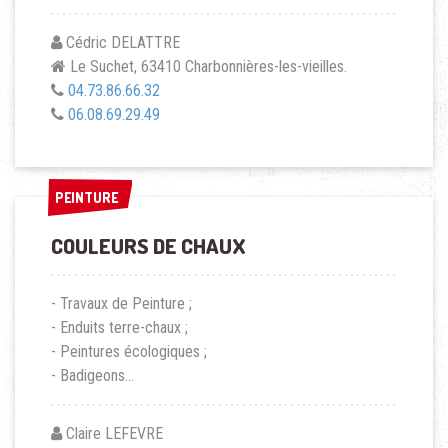
Cédric DELATTRE
Le Suchet, 63410 Charbonnières-les-vieilles.
04.73.86.66.32
06.08.69.29.49
PEINTURE
PEINTURE
COULEURS DE CHAUX
- Travaux de Peinture ;
- Enduits terre-chaux ;
- Peintures écologiques ;
- Badigeons...
Claire LEFEVRE