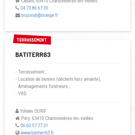
Laisles, 63410 Charbonnières-les-vieilles.
04.73.86.67.35
brucesib@orange.fr
TERRASSEMENT
TERRASSEMENT
BATITERR63
- Terrassement ;
- Location de bennes (déchets hors amiante);
- Aménagements Extérieurs ;
- VRD.
Yohann DURIF
Péry, 63410 Charbonnières-les-vieilles.
06.60.57.77.31
www.batiterr63.fr