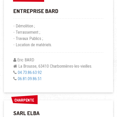
ENTREPRISE BARD
- Démolition ;
- Terrassement ;
- Travaux Publics ;
- Location de matériels.
Eric BARD
La Brousse, 63410 Charbonnières-les-vieilles.
04.73.86.63.92
06.81.09.86.51
CHARPENTE
CHARPENTE
SARL ELBA