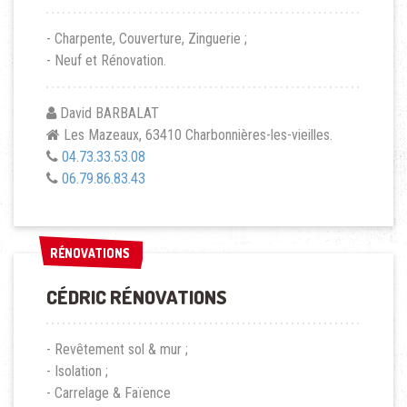
- Charpente, Couverture, Zinguerie ;
- Neuf et Rénovation.
David BARBALAT
Les Mazeaux, 63410 Charbonnières-les-vieilles.
04.73.33.53.08
06.79.86.83.43
RÉNOVATIONS
RÉNOVATIONS
CÉDRIC RÉNOVATIONS
- Revêtement sol & mur ;
- Isolation ;
- Carrelage & Faïence