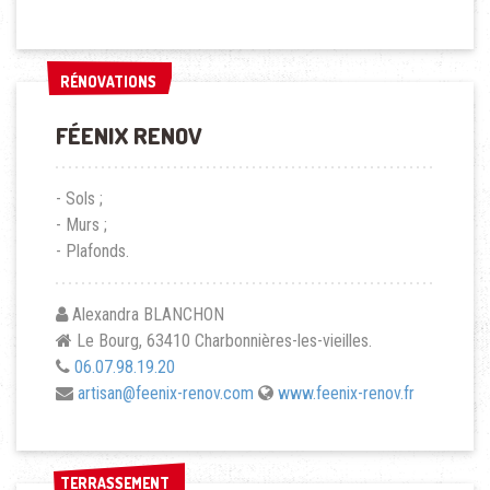
RÉNOVATIONS
RÉNOVATIONS
FÉENIX RENOV
- Sols ;
- Murs ;
- Plafonds.
Alexandra BLANCHON
Le Bourg, 63410 Charbonnières-les-vieilles.
06.07.98.19.20
artisan@feenix-renov.com
www.feenix-renov.fr
TERRASSEMENT
TERRASSEMENT