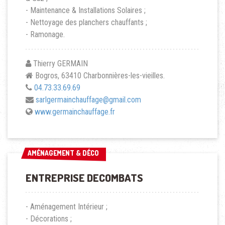
- Maintenance & Installations Solaires ;
- Nettoyage des planchers chauffants ;
- Ramonage.
Thierry GERMAIN
Bogros, 63410 Charbonnières-les-vieilles.
04.73.33.69.69
sarlgermainchauffage@gmail.com
www.germainchauffage.fr
AMÉNAGEMENT & DÉCO
AMÉNAGEMENT & DÉCO
ENTREPRISE DECOMBATS
- Aménagement Intérieur ;
- Décorations ;