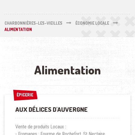
CHARBONNIÈRES-LES-VIEILLES
ÉCONOMIE LOCALE
ALIMENTATION
Alimentation
ÉPICERIE
ÉPICERIE
AUX DÉLICES D'AUVERGNE
Vente de produits Locaux :
- Fromages : Fourme de Rochefort, St Nectaire